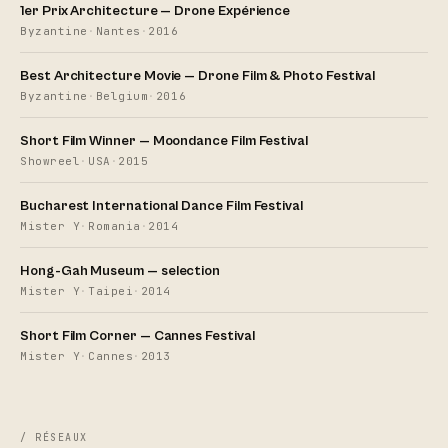
1er Prix Architecture — Drone Expérience
Byzantine
·
Nantes
·
2016
Best Architecture Movie — Drone Film & Photo Festival
Byzantine
·
Belgium
·
2016
Short Film Winner — Moondance Film Festival
Showreel
·
USA
·
2015
Bucharest International Dance Film Festival
Mister Y
·
Romania
·
2014
Hong-Gah Museum — selection
Mister Y
·
Taipei
·
2014
Short Film Corner — Cannes Festival
Mister Y
·
Cannes
·
2013
/ RÉSEAUX