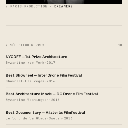
/ PARIS
·
PRODUCTION ·
DREAMERZ
10
/ SÉLECTION & PRIX
NYCDFF — 1st Prize Architecture
Byzantine
·
New York
·
2017
Best Showreel — InterDrone Film Festival
Showreel
·
Las Vegas
·
2016
Best Architecture Movie — DC Drone Film Festival
Byzantine
·
Washington
·
2016
Best Documentary — Västerås Filmfestival
Le long de la Glace
·
Sweden
·
2016