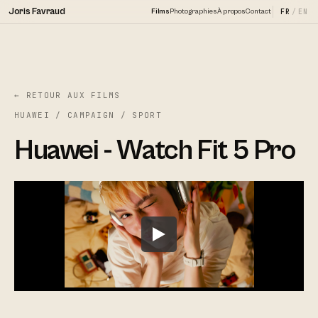
Joris Favraud
Films
Photographies
À propos
Contact
FR
/
EN
← RETOUR AUX FILMS
HUAWEI / CAMPAIGN / SPORT
Huawei - Watch Fit 5 Pro