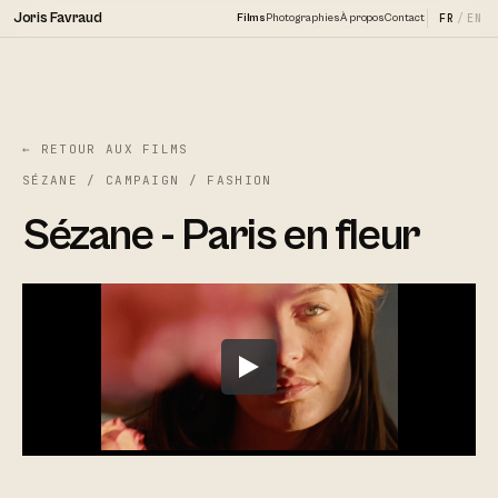
Joris Favraud
Films
Photographies
À propos
Contact
FR
/
EN
← RETOUR AUX FILMS
SÉZANE / CAMPAIGN / FASHION
Sézane - Paris en fleur