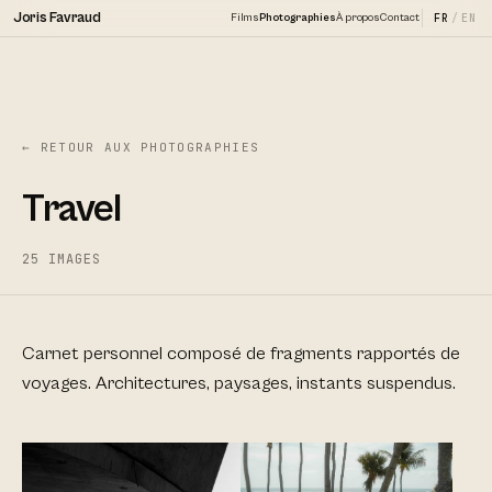
Joris Favraud
Films
Photographies
À propos
Contact
FR
/
EN
← RETOUR AUX PHOTOGRAPHIES
Travel
25 IMAGES
Carnet personnel composé de fragments rapportés de
voyages. Architectures, paysages, instants suspendus.