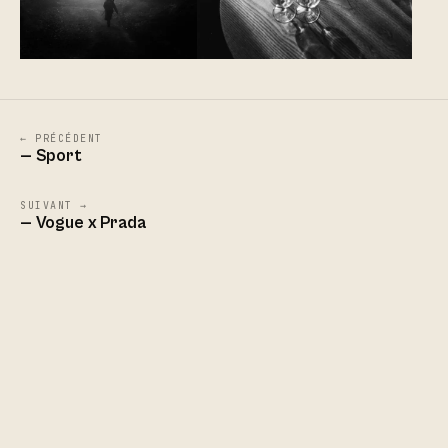
← PRÉCÉDENT
— Sport
SUIVANT →
— Vogue x Prada
© 2026 JORIS FAVRAUD
MENTIONS LÉGALES
CONFIDENTIALITÉ
PARIS ·
04:19 CET